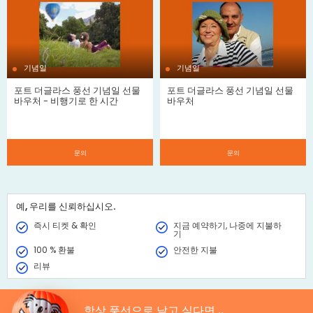
very own special message. They are valid for 12 months so you
can choose a date in the future that suits you best. The
Anniversary Gift Vouchers are sent to you instantly online.
기념일
기념일
포트 더글라스 풍선 기념일 선물
포트 더글라스 풍선 기념일 선물
바우처 - 비행기로 한 시간
바우처
문의
문의
예, 우리를 신뢰하십시오.
즉시 티켓 & 확인
지금 예약하기, 나중에 지불하
기
100 % 환불
안전한 지불
리뷰
항상 풍선으로 날고 싶다면 ..