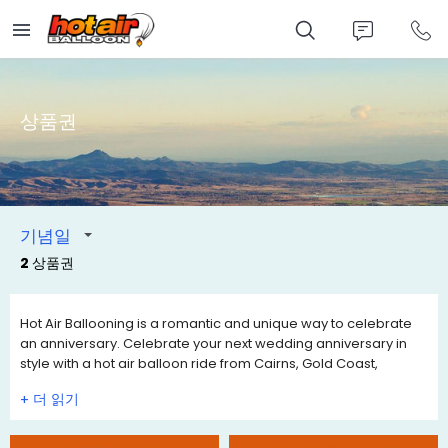
Skip
to
main
content
상품권
기념일
2 상품권
Hot Air Ballooning is a romantic and unique way to celebrate
an anniversary. Celebrate your next wedding anniversary in
style with a hot air balloon ride from Cairns, Gold Coast,
Brisbane or Port Douglas. We have a range of Anniversary Gift
+
Voucher ideas to choose from to celebrate this special
occasion.
Our Anniversary Gift Vouchers can be personalised with your