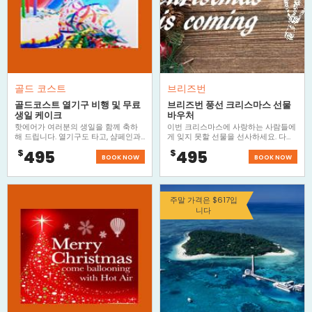
골드 코스트
브리즈번
골드코스트 열기구 비행 및 무료
브리즈번 풍선 크리스마스 선물
생일 케이크
바우처
핫에어가 여러분의 생일을 함께 축하
이번 크리스마스에 사랑하는 사람들에
해 드립니다. 열기구도 타고, 샴페인과
게 잊지 못할 선물을 선사하세요. 다양
함께 하는 아침 식사에, 생일 케이크까
하고 특별한 맞춤형 열기구 탑승권을
495
495
$
$
지... 평생 추억 할 수 있는 감동의 생일
최고의 가격으로 만나보세요. 모든 티
BOOK NOW
BOOK NOW
파티가 여러분을 기다립니다.
켓은 구매일로부터 3년간 유효합니다.
주말 가격은 $617입
니다