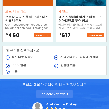
포트 더글라스
케언즈
포트 더글라스 풍선 크리스마스
케언즈 핫에어 열기구 비행- 그
선물 바우처
린아일랜드 투어 콤보
Our most popular Port Douglas
애서튼 테이블랜드의 너른 벌판도, 세
hot air balloon ride! Looking for
계적으로 유명한 그레이트 베리어리프
Christmas gifts everyone will
의 푸른 바다도! 하늘부터 바다까지 모
450
617
$
$
enjoy? Give them gift vouchers
두 둘러볼 수 있는 환상의 콤보. 자연과
BOOK NOW
BOOK NOW
for a ballooning experience they
함께하는 기분 좋은 여행의 기회. 절대
will always remember.
놓치지 마세요.
Personalised Christmas gift
certificates will be instantly
예, 우리를 신뢰하십시오.
emailed to you.
즉시 티켓 & 확인
지금 예약하기, 나중에 지불하
기
100 % 환불
안전한 지불
리뷰
우리의 행복한 고객이 말하는 것을보십시오
See More Reviews
Atul Kumar Dubey