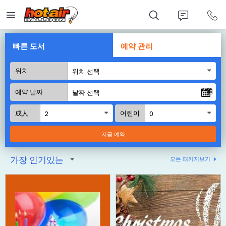
Skip
to
main
content
빠른 도서
예약 관리
위치
위치 선택
예약 날짜
成人
어린이
2
0
가장 인기있는
모든 패키지보기