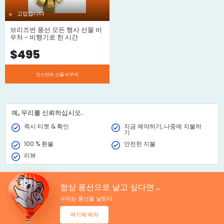
고맙습니다
브리즈번 풍선 모든 행사 선물 바
우처 - 비행기로 한 시간
$
495
인스턴트 선물 바우처
예, 우리를 신뢰하십시오.
즉시 티켓 & 확인
지금 예약하기, 나중에 지불하
기
100 % 환불
안전한 지불
리뷰
항상 풍선으로 날고 싶다면 ..
우리는 풍선을 날린다.
여기에 예약