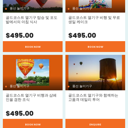
인다.
풍선 놀이기구
풍선 놀이기구
골드코스트 열기구 탑승 및 포도
골드코스트 열기구 비행 및 무료
밭에서의 아침 식사
생일 케이크
$
495.00
$
495.00
BOOK NOW
BOOK NOW
풍선 놀이기구
풍선 놀이기구
$
골드코스트 열기구 비행과 샴페
골드코스트 열기구와 함께하는
인을 겸한 조식
고품격 데일리 투어
$
$
495.00
BOOK NOW
ENQUIRE