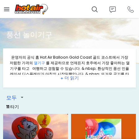
Skip
to
main
content
풍선 놀이기구
운영자의 공식 홈
Hot Air Balloon Gold Coast
골드 코스트에서 가장
저렴한 가격의
열기구
를 제공하므로 언제든지 호주에서 가장 좋아하는 열
기구를 타고 여행하고 경험할 수 있습니다. & nbsp; 환상적인 풍선 인플
레이션 디스플레이가 아침의 시작일뿐입니다. & nbsp; 뜨거운 공기를 타
+
고 & nbsp; 우리의 친절하고 즐거운 승무원을 만나고 장엄한 골드 코스트
배후 지대의 언덕 위로 태양이 올라가는 것을 볼 수 있습니다. 전면적 인 전
망을 즐긴다.
탐 보린 마운틴
,
Lamington 국립 공원
및 동쪽의 골드 코스
트 스카이 라인의 반짝 반짝 빛나는 높이 탑을 볼 수 있습니다.
모두
ast
가장 값이 비싼
열기구 제공
~에 타다 골드 코스트, 그래서 항상 원했던
11 타기
적이 있다면, 와서 비행하고 경험하십시오. 호주에서 가장 좋아하는 열기
구. 멋진 풍선 인플레이션 표시는 시작일뿐입니다 너의 아침 풍선 도
움말 뜨거운 공기와 함께, 우리의 친절하고 재미있는 승무원을 만나, 장엄
한 골드 코스트 배후 지대의 언덕 위로 태양이 올라가는 것을보기 위해 떠
다니십시오. 전면적 인 전망을 즐긴다.
탐 보린 산
,
Lamington 국립 공원
동쪽에는 골드 코스트 스카이 라인의 반짝 반짝 빛나는 높이의 타워가 보