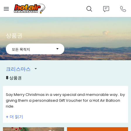
Skip
to
main
content
상품권
모든 목적지
크리스마스
8 상품권
Say Merry Christmas in a very special and memorable way.. by
giving them a personalised Gift Voucher for a Hot Air Balloon
ride.
Our Christmas Gift Certificates are valid for 12 months and have
+
instructions for the recipient to call us when the wish to book in
their travel date. You can tell them how much you care with
your own special message on the voucher. Gift Vouchers are