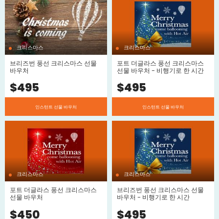
emailed to you instantly or you can choose to have a copy
posted by mail, just let us know when you make the booking.
We have a variety of Christmas Gift Ideas for all our locations in
Queensland, including Cairns, Gold Coast, Brisbane and Port
Douglas.
크리스마스
크리스마스
브리즈번 풍선 크리스마스 선물
포트 더글라스 풍선 크리스마스
바우처
선물 바우처 - 비행기로 한 시간
$
495
$
495
인스턴트 선물 바우처
인스턴트 선물 바우처
크리스마스
크리스마스
포트 더글라스 풍선 크리스마스
브리즈번 풍선 크리스마스 선물
선물 바우처
바우처 - 비행기로 한 시간
$
450
$
495