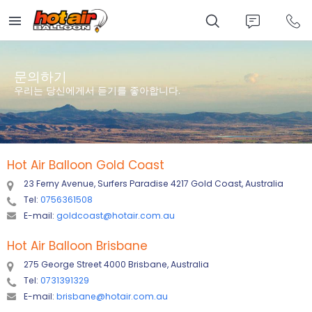
Skip
to
main
content
문의하기
우리는 당신에게서 듣기를 좋아합니다.
Hot Air Balloon Gold Coast
23 Ferny Avenue, Surfers Paradise 4217 Gold Coast, Australia
Tel:
0756361508
E-mail:
goldcoast@hotair.com.au
Hot Air Balloon Brisbane
275 George Street 4000 Brisbane, Australia
Tel:
0731391329
E-mail:
brisbane@hotair.com.au