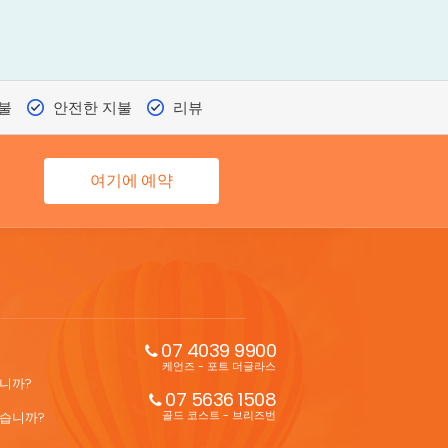
환불
안전한 지불
리뷰
여기에 예약
07 4039 9900
케언즈 - 포트 더글라스
습니까?
07 5636 1508
있습니까?
골드 코스트 - 브리즈번