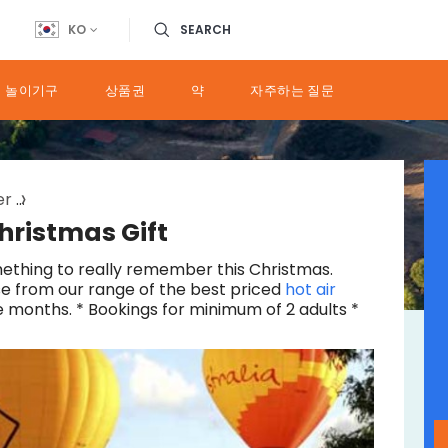
KO
SEARCH
 놀이기구
상품권
약
자주하는 질문
er
brisbane hot air ballooning extended and champagne 
hristmas Gift
ething to really remember this Christmas.
e from our range of the best priced
hot air
lve months. * Bookings for minimum of 2 adults *