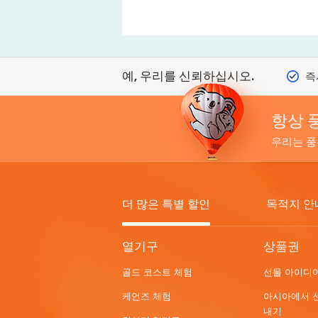
예, 우리를 신뢰하십시오.
즉
항상 
우리는 풍
더 많은 특별 할인
목적지 안
MORE
열기구
상품권
HOT
골드 코스트 체험
선물 아이디
DEALS
케언즈 체험
아시아에서 
내기