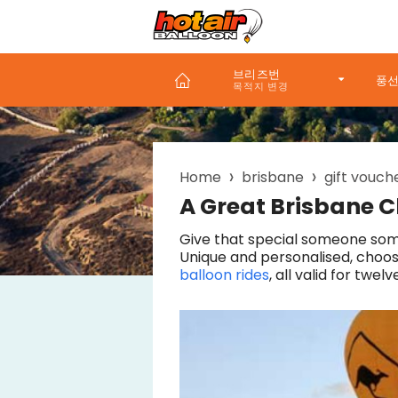
Skip
to
main
content
브리즈번
풍선
Home
brisbane
gift vouch
Breadcrumb
A Great Brisbane C
Give that special someone som
Unique and personalised, choos
balloon rides
, all valid for twe