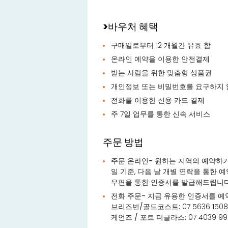
>바우처 혜택
구매일로부터 12 개월간 유효 함
온라인 예약을 이용한 안전결제
받는 사람을 위한 맞춤형 상품권
개인정보 또는 비밀번호를 요구하지 
전화를 이용한 신용 카드 결제
주 7일 업무를 통한 신속 서비스
주문 방법
주문 온라인-
원하는 지역의 예약하기(
일 기준, 다음 날 개별 연락을 통한
우편을 통한 인증서를 발급해드립니다
전화 주문-
지금 유용한 인증서를 예
브리즈번/골드코스트:
07 5636 1508
케언즈 / 포트 더글라스:
07 4039 9