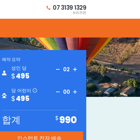
07 3139 1329
브리즈번
예약 요약
breakfast christmas gift certificates
성인 당
02
495
당 어린이
00
i
495
합계
990