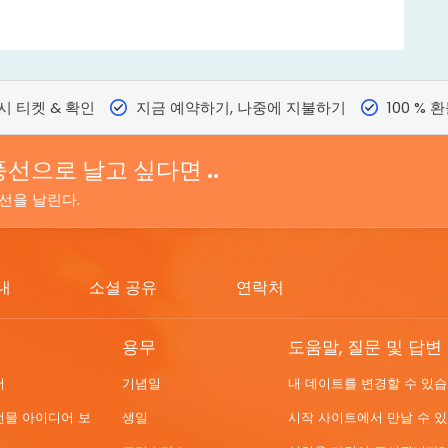
시 티켓 & 확인
지금 예약하기, 나중에 지불하기
100 % 
풍선으로 날고 싶다면 ..
선을 날린다.
내
소셜 공유
연락처
용무
도움말, 질문 및 답변
어
기념일
내 데이트를 변경할 수 있
선물 아이디어 보
생일
시작 사이트에서 만날 수 