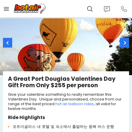
Skip
to
main
content
A Great Port Douglas Valentines Day
Gift From Only $255 per person
Give your valentine something to really remember this
Valentines Day. Unique and personalised, choose from our
range of the best priced
hot air balloon rides
, all valid for
twelve months.
Ride Highlights
포트더글라스 내 호텔 및 숙소에서 출발하는 왕복 버스 운행