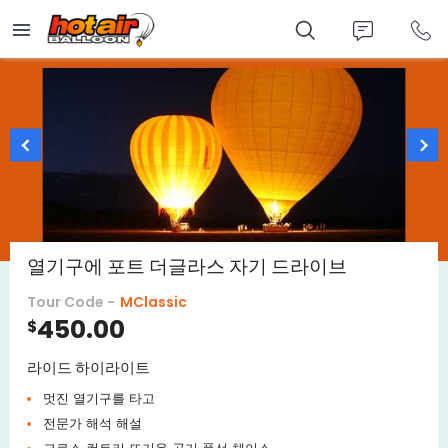
Skip
to
main
content
열기구에 포트 더글라스 자기 드라이브
Tour Code -
MClassic
450.00
$
라이드 하이라이트
멋진 열기구를 타고
전문가 해석 해설