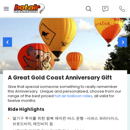
Skip
to
main
content
A Great Gold Coast Anniversary Gift
Give that special someone something to really remember
this Anniversary. Unique and personalised, choose from our
range of the best priced
hot air balloon rides
, all valid for
twelve months.
Ride Highlights
열기구 투어를 위한 왕복 에어컨 버스 운행 -서퍼스 파라다이스,
브로드비치, 메인비치 등